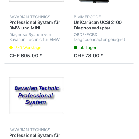
BAVARIAN TECHNICS
BIMMERCODE
Professional System für
UniCarScan UCSI 2100
BMW und MINI
Diagnoseadapter
Diagnose System von
OBD2-EOBD
Bavarian Technic für BMW
Diagnoseadapter geiegnet
und MINI
für BimmerCode App,
2-5 Werktage
ab Lager
Motoscan BMW...
CHF 695.00 *
CHF 78.00 *
BAVARIAN TECHNICS
Professional System für