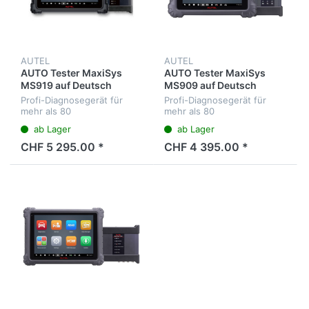
AUTEL
AUTEL
AUTO Tester MaxiSys
AUTO Tester MaxiSys
MS919 auf Deutsch
MS909 auf Deutsch
Profi-Diagnosegerät für
Profi-Diagnosegerät für
mehr als 80
mehr als 80
Fahrzeugmarken. Diagnose
Fahrzeugmarken. Diagnose
ab Lager
ab Lager
aller Steuergeräte, Service-
aller Steuergeräte, Service-
Intervalle, 4-Kanal-
Intervalle, J2534 Interface.
CHF 5 295.00 *
CHF 4 395.00 *
Oszilloskop,
Menüsprache Deutsch
Wellenformgenerator,
Multimeter und...